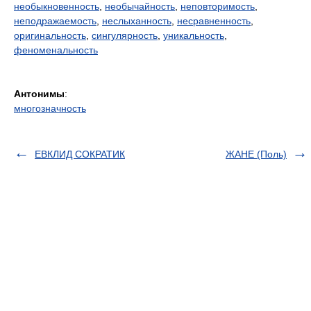
необыкновенность
,
необычайность
,
неповторимость
,
неподражаемость
,
неслыханность
,
несравненность
,
оригинальность
,
сингулярность
,
уникальность
,
феноменальность
Антонимы
:
многозначность
ЕВКЛИД СОКРАТИК
ЖАНЕ (Поль)