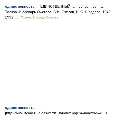
единственность
— ЕДИНСТВЕННЫЙ, ая, ое; вен, венна.
Толковый словарь Ожегова. С.И. Ожегов, Н.Ю. Шведова. 1949
1992 …
Толковый словарь Ожегова
единственность
— —
[http://www.rfcmd.ru/glossword/1.8/index.php?a=index&d=4951]